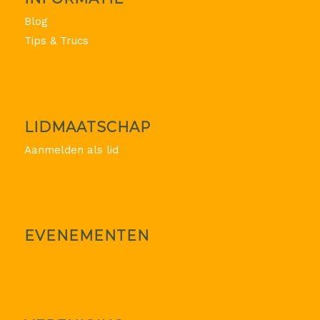
Blog
Tips & Trucs
LIDMAATSCHAP
Aanmelden als lid
EVENEMENTEN