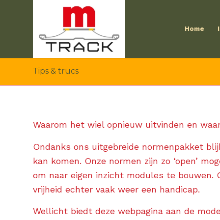
Home
Tips & trucs
Waarom het wiel opnieuw uitvinden en waa
Ondanks ons uitgebreide normenpakket blij
kan komen. Onze normen zijn zo ‘open’ moge
om naar eigen inzicht modules te bouwen. 
vrijheid echter vaak weer een handicap.
Wellicht biedt deze webpagina aan de mode