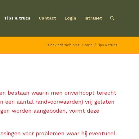
Tips & trucs
Contact
Login
Intranet
U bevindt zich hier:
Home
/
Tips & trucs
len bestaan waarin men onverhoopt terecht
n een aantal randvoorwaarden) vrij gelaten
ingen worden aangeboden, vormt deze
ssingen voor problemen waar hij eventueel