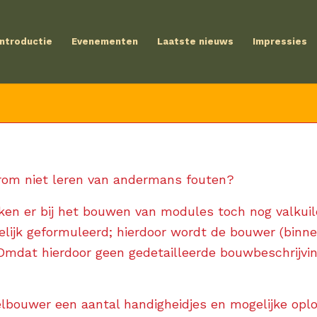
Introductie
Evenementen
Laatste nieuws
Impressies
rom niet leren van andermans fouten?
ken er bij het bouwen van modules toch nog valkui
lijk geformuleerd; hierdoor wordt de bouwer (binne
Omdat hierdoor geen gedetailleerde bouwbeschrijv
lbouwer een aantal handigheidjes en mogelijke oplo