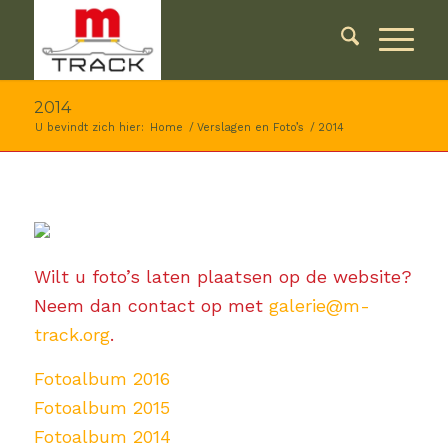
2014
U bevindt zich hier:
Home
/
Verslagen en Foto’s
/
2014
Wilt u foto’s laten plaatsen op de website?
Neem dan contact op met
galerie@m-
track.org
.
Fotoalbum 2016
Fotoalbum 2015
Fotoalbum 2014