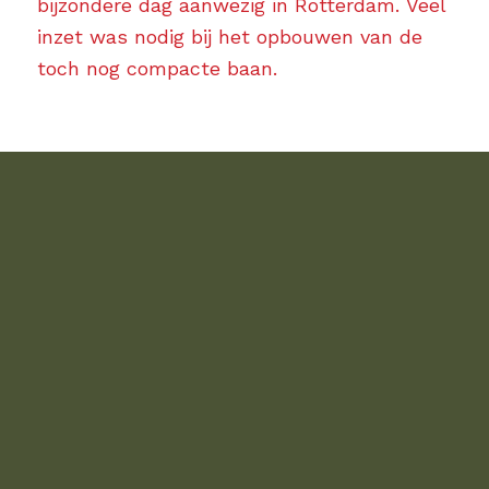
bijzondere dag aanwezig in Rotterdam. Veel
inzet was nodig bij het opbouwen van de
toch nog compacte baan.
INFORMATIE
Blog
Tips & Trucs
LIDMAATSCHAP
Aanmelden als lid