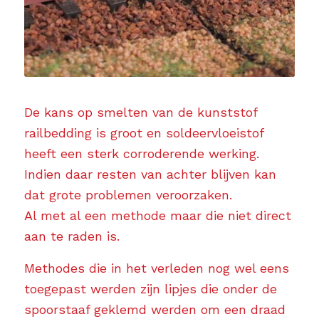
De kans op smelten van de kunststof
railbedding is groot en soldeervloeistof
heeft een sterk corroderende werking.
Indien daar resten van achter blijven kan
dat grote problemen veroorzaken.
Al met al een methode maar die niet direct
aan te raden is.
Methodes die in het verleden nog wel eens
toegepast werden zijn lipjes die onder de
spoorstaaf geklemd werden om een draad