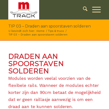
TIP 03 – Draden aan spoorstaven solderen
U bevindt zich hier:
Home
/
Tips & trucs
/
TIP 03 – Draden aan spoorstaven solderen
DRADEN AAN
SPOORSTAVEN
SOLDEREN
Modules worden veelal voorzien van de
flexibele rails. Wanneer de modules echter
korter zijn dan 90cm betaat de mogelijkheid
dat er geen raillasje aanwezig is om een
draad aan te kunnen solderen.