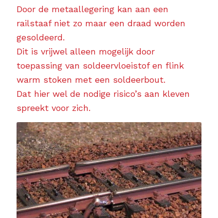
Door de metaallegering kan aan een
railstaaf niet zo maar een draad worden
gesoldeerd.
Dit is vrijwel alleen mogelijk door
toepassing van soldeervloeistof en flink
warm stoken met een soldeerbout.
Dat hier wel de nodige risico’s aan kleven
spreekt voor zich.