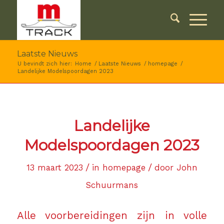
Laatste Nieuws
U bevindt zich hier:
Home
/
Laatste Nieuws
/
homepage
/
Landelijke Modelspoordagen 2023
Landelijke
Modelspoordagen 2023
/
/
13 maart 2023
in
homepage
door
John
Schuurmans
Alle voorbereidingen zijn in volle